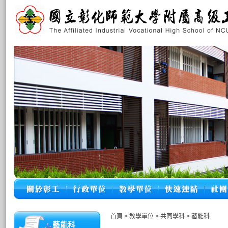
首頁
>
教學單位
>
共同學科
>
藝能科
藝能科