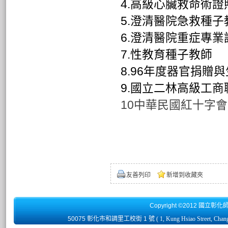
4.
高級心臟救命術證照(
5.
澄清醫院急救種子
6.
澄清醫院重症專業
7.
性教育種子教師
8.96
年度器官捐贈與
9.
國立二林高級工商
10中華民國紅十字
友善列印
新增到收藏夾
Copyright ©2012 國立彰化
50075 彰化市和調里工校街 1 號
( 1, Kung Hsiao Street, Chan