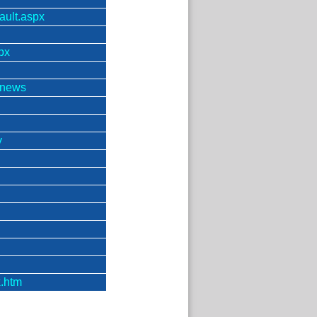
ault.aspx
px
s/news
y
x.htm