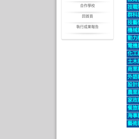
合作學校
技職
群科
回首頁
技藝
執行成果報告
機械
動力
電機
化工
土木
商業
外語
設計
農業
家政
餐旅
海事
藝術