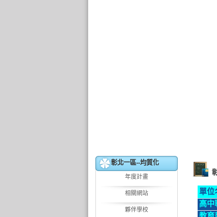
彰北一區--均質化
年度計畫
單位
相關網站
高中
夥伴學校
教育