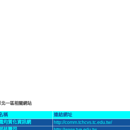
彰北一區相關網站
名稱
連結網址
職均質化資訊網
http://comm.tchcvs.tc.edu.tw/
部技職司
http://www.tve.edu.tw