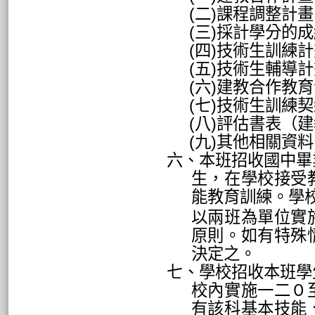
(
二
)
課程調整計畫
(
三
)
採計學分的成
(
四
)
技術生訓練計
(
五
)
技術生輔導計
(
六
)
建教合作教育
(
七
)
技術生訓練契
(
八
)
評估書表（建
(
九
)
其他相關資料
六、本班招收國中畢
生，在學校接受
能教育訓練。學
以兩班為單位實
原則。如有特殊
決定之。
七、學校招收本班學
校內實施一二０
有該科基本技能