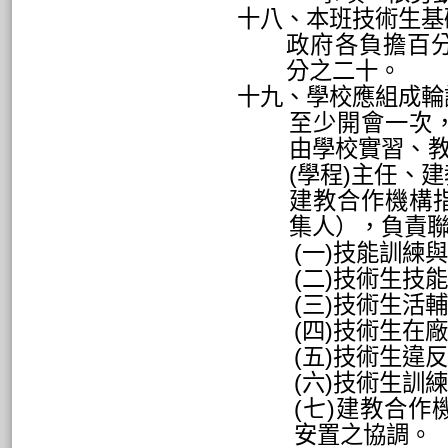
十八、本班技術生基
政府各負擔百
分之二十。
十九、學校應組成輪
至少開會一次
由學校實習、
(
學程
)
主任、建
建教合作機構
集人），負責
(
一
)
技能訓練與
(
二
)
技術生技能
(
三
)
技術生活輔
(
四
)
技術生在廠
(
五
)
技術生違反
(
六
)
技術生訓練
(
七
)
建教合作
安置之協調。