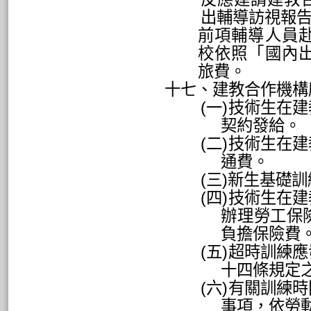
出輔導訪視報
前項輔導人員
校依照「國內
旅費。
十七、建教合作機構
(
一
)
技術生在建
契約發給。
(
二
)
技術生在建
通費。
(
三
)
新生基礎訓
(
四
)
技術生在建
辦理勞工保
負擔保險費
(
五
)
超時訓練應
十四條規定
(
六
)
有關訓練時
事項，依勞