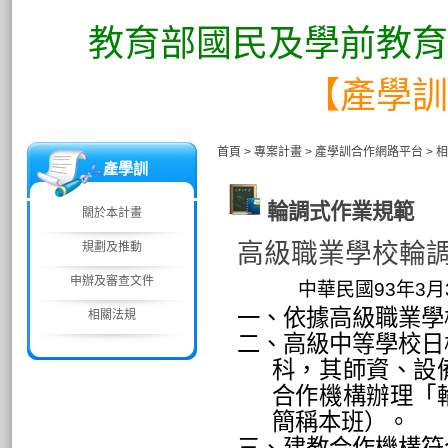
教育部國民及學前教育
【產學訓
首頁
>
專案計畫
>
產學訓合作網路平台
>
相
產學訓
輪調式作業規範
關於本計畫
高級職業學校輪
規劃及推動
申辦及審查文件
中華民國
93
年
3
月
一、依據高級職業學
相關法規
二、高級中等學校日
科，其師資、設
合作機構辦理「
簡稱本班）。