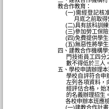
三、建教合作機構符
教合作教育：
(
一
)
需經登記核
月底之前取得
(
二
)
具有該科訓練
(
三
)
參加勞工保險
(
四
)
免費提供學生
(
五
)
無惡性將學生
四、建教合作機構學
門技術員工四分
數不得低於三人
五、學校申請辦理本
學校自評符合申
左列各項資料，
經評估合格，始
的名義辦理招生
各校申辦本班應
(
一
)
建教合作計畫