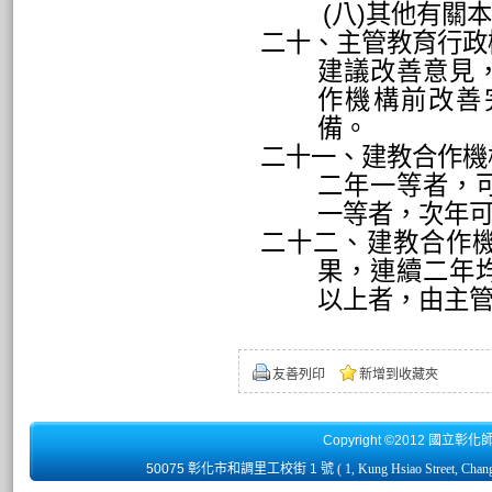
(
八
)
其他有關本
二十、主管教育行政
建議改善意見
作機構前改善
備。
二十一、建教合作機
二年一等者，
一等者，次年
二十二、建教合作
果，連續二年
以上者，由主
友善列印
新增到收藏夾
Copyright ©2012 國立彰化
50075 彰化市和調里工校街 1 號
( 1, Kung Hsiao Street, Chan