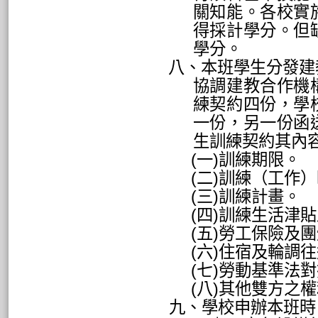
關知能。各校實
得採計學分。但
學分。
八、本班學生分發建
協調建教合作機
練契約四份，學
一份，另一份函
生訓練契約其內
(
一
)
訓練期限。
(
二
)
訓練（工作）
(
三
)
訓練計畫。
(
四
)
訓練生活津貼
(
五
)
勞工保險及團
(
六
)
住宿及輪調往
(
七
)
勞動基準法對
(
八
)
其他雙方之權
九、學校申辦本班時