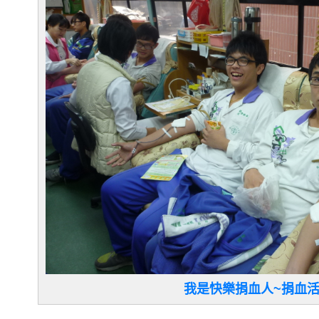
我是快樂捐血人~捐血