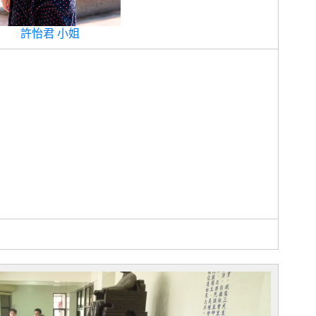
許怡君 小姐