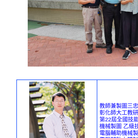
教師兼製圖三
彰化師大工教
第
22
屆全國技
機械製圖
乙級
電腦輔助機械