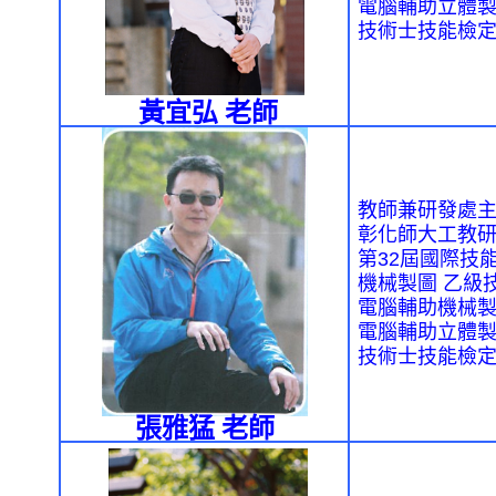
電腦輔助立體
技術士技能檢
黃宜弘
老師
教師兼研發處
彰化師大工教
第
32
屆
國際技
機械製圖
乙級
電腦輔助機械
電腦輔助立體
技術士技能檢
張雅猛 老師