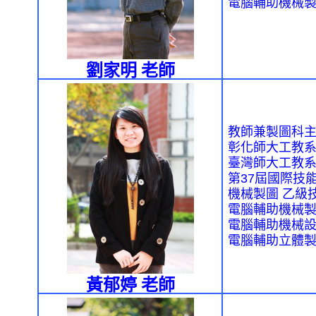
電腦輔助機械
劉家明 老師
教師
兼製圖科
彰化師大工教
臺灣師大工教
第
37
屆國際技
機械製圖
乙級
電腦輔助機械
電腦輔助機械
電腦輔助立體
黃郁婷 老師