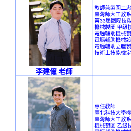
教師兼製圖二
臺灣師大工教
第
33
屆國際技
機械製圖
甲級
電腦輔助機械
電腦輔助機械
電腦輔助立體
技術士技能檢
李建億
老師
專任教師
臺北科技大學
臺灣師大工教
機械製圖
乙級