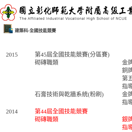
建築科-全國技能競賽
2015
第45屆全國技能競賽(分區賽)
砌磚職類
金
銅
第
指
石膏技術與乾牆系統(粉刷)
金
指
2014
第44屆全國技能競賽
砌磚職類
銀
指