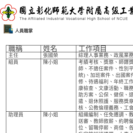
人員職掌
職稱
姓名
工作項目
主任
張國榮
綜理人事業務、政風業
組員
陳小姐
考績考核、獎懲、師鐸
師、不適任案件、性別平
統)、加班案件、出國案
修、待遇福利、年終工
康檢查、文康活動、職
助方案、公保、健保、
遣、退休照護、服務獎章
核、公教倫理義務、工
助理員
陳小姐
組織編制、任免遷調、
送審、教師敘薪、約聘
位、留職停薪、商借、