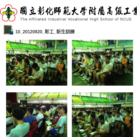
10_20120820_彰工_新生訓練