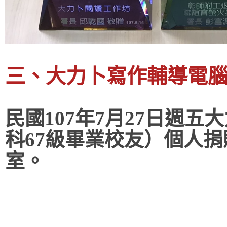
三、大力卜寫作輔導電
民國107年7月27日週
科67級畢業校友）
個人捐
室。