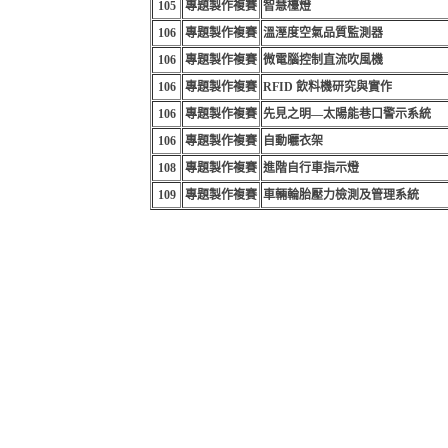
105
專題製作複賽
智慧檯燈
106
專題製作複賽
溫溼度空氣品質監測器
106
專題製作複賽
微電腦控制直流吹風機
106
專題製作複賽
RFID 飲料機研究與實作
106
專題製作複賽
先見之明—太陽能巷口警示系統
106
專題製作複賽
自動曬衣架
108
專題製作複賽
進階自行車指示燈
109
專題製作複賽
車輛輪胎壓力檢測及管理系統