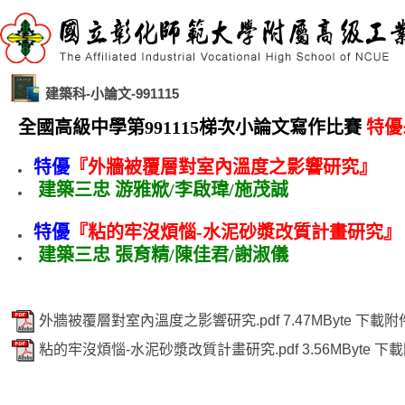
建築科-小論文-991115
全國高級中學第991115梯次小論文寫作比賽
特優:
特優
『外牆被覆層對室內溫度之影響研究』
建築三忠 游雅焮/李啟瑋/施茂誠
特優
『
粘的牢沒煩惱-水泥砂漿改質計畫研究
』
建築三忠 張育精/陳佳君/謝淑儀
外牆被覆層對室內溫度之影響研究.pdf
7.47MByte
下載附
粘的牢沒煩惱-水泥砂漿改質計畫研究.pdf
3.56MByte
下載