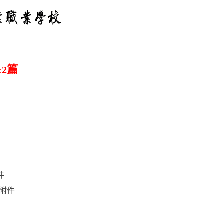
篇
2
件
附件