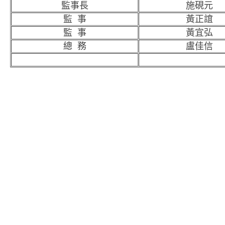
監事長
施硯元
監 事
黃正誼
監 事
黃宜弘
總 務
盧佳信