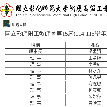
組織人員
國立彰師附工教師會第15屆(114-115學
職稱
姓名
理事長
吳孟賢
理 事
王俞婷
理 事
李秀純
理 事
林水深
理 事
施凡昱
理 事
翁麗敏
理 事
柯寶鵬
理 事
陳姚萍
理 事
黃勝正