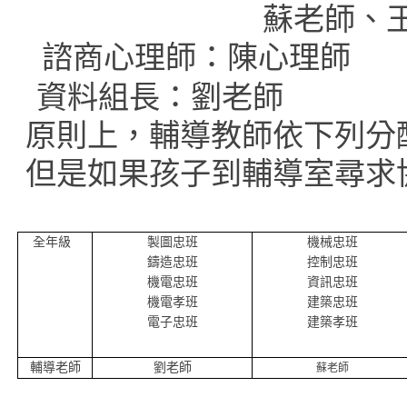
蘇老師、王
諮商心理師：
陳心理師
資料組長：劉老師
原則上，輔導教師依下列分
但是如果孩子到輔導室尋求
全年級
製圖忠班
機械忠班
鑄造忠班
控制忠班
機電忠班
資訊忠班
機電孝班
建築忠班
電子忠班
建築孝班
輔導老師
劉老師
蘇老師