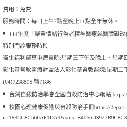
費用：免費
服務時間：每日上午7點至晚上11
點全年無休。
114年度「嚴重情緒行為者精神醫療就醫障礙
特別門診服務時段
衛生福利部草屯療養院:星期三下午及晚上、星期四
彰化基督教醫療財團法人彰化基督教醫院:星期二
(04)7238595 轉7186
台灣自殺防治學會
全國
自殺防治中心網站
https:
校園心理健康促進與自殺防治手冊
https://depar
n=183CC8C560AF1DA9&sms=B4066D3925B9C8C3