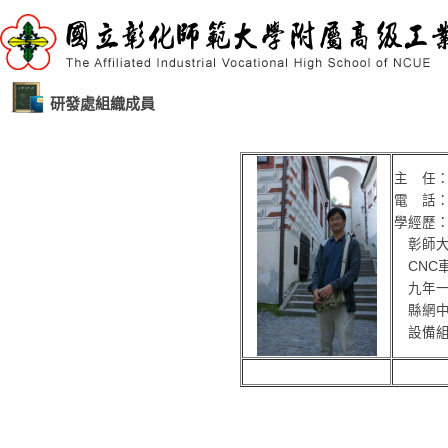
研發處組織成員
主 任
電 話：0
學經歷
彰師大
CNC
九年一
縣網中
設備組