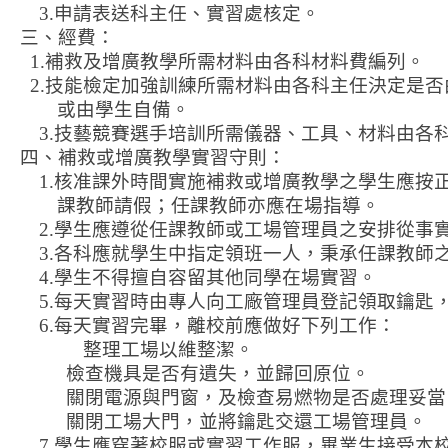
3.
申請表送科主任、實習處核定。
三、經費：
1.
補救及增廣教學所需材料由各科材料費編列。
2.
技能檢定加強訓練所需材料由各科主任決定是否
或由學生自備。
3.
技藝競賽選手培訓所需儀器、工具、材料由各
四、補救或增廣教學實習守則：
1.
核准課外時間實施補救或增廣教學之學生應按
課教師請假；任課教師亦應在場指導。
2.
學生應遵從任課教師或工場管理員之安排從事
3.
各科應就學生中指定領班一人，秉承任課教師
4.
學生不得擅自容留其他同學在場實習。
5.
每天實習時由專人向工廠管理員登記領取鑰匙
6.
每天實習完畢，離校前應做好下列工作：
整理工場以維整潔。
檢查機具是否有遺失，並歸回原位。
關閉電源與門窗，及檢查易燃物是否處理妥當
關閉工場大門，並將鑰匙交還工場管理員。
7.
學生應穿著校服或實習工作服，畢業生接受本