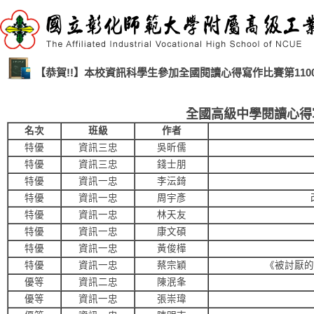
【恭賀!!】本校資訊科學生參加全國閱讀心得寫作比賽第110
全國高級中學閱讀心得寫作
名次
班級
作者
特優
資訊三忠
吳昕儒
特優
資訊三忠
錢士朋
特優
資訊一忠
李沄錡
特優
資訊一忠
周宇彥
特優
資訊一忠
林天友
特優
資訊一忠
康文碩
特優
資訊一忠
黃俊樺
特優
資訊一忠
蔡宗穎
《被討厭的
優等
資訊二忠
陳泯夆
優等
資訊一忠
張崇瑋