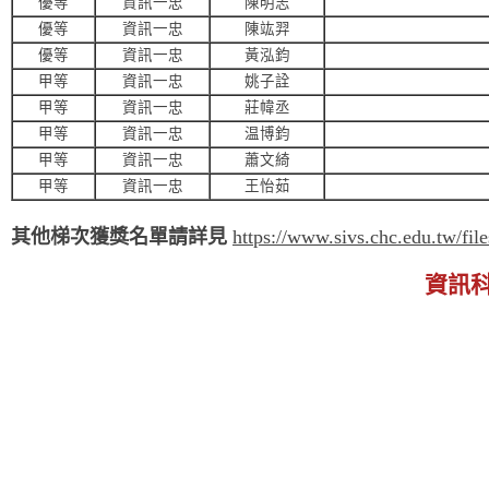
優等
資訊一忠
陳明志
優等
資訊一忠
陳竑羿
優等
資訊一忠
黃泓鈞
甲等
資訊一忠
姚子詮
甲等
資訊一忠
莊幃丞
甲等
資訊一忠
温博鈞
甲等
資訊一忠
蕭文綺
甲等
資訊一忠
王怡茹
其他梯次獲獎名單請詳見
https://www.sivs.chc.edu.tw/fi
資訊科