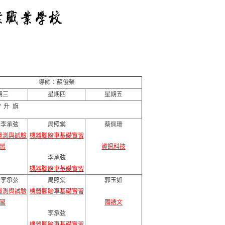
導師：蘇俊榮
期三
星期四
星期五
/ 升 旗
.李承弦
周照棠
蔡佩珊
量測與試驗
機器腳踏車基礎實習
習
資訊科技
李承弦
機器腳踏車基礎實習
.李承弦
周照棠
郭玉如
量測與試驗
機器腳踏車基礎實習
習
國語文
李承弦
機器腳踏車基礎實習