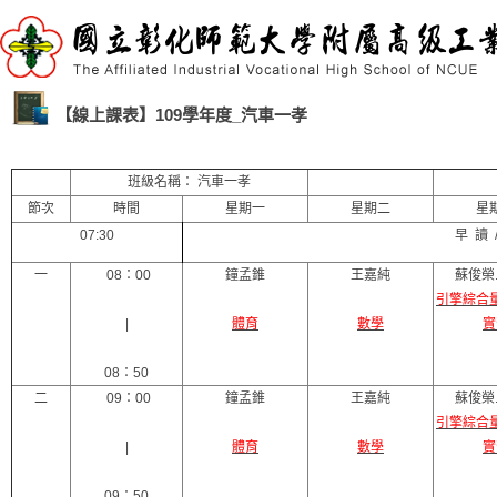
【線上課表】109學年度_汽車一孝
班級名稱： 汽車一孝
節次
時間
星期一
星期二
星
07:30
早 讀 
一
08：00
鐘孟錐
王嘉純
蘇俊榮
引擎綜合
|
體育
數學
實
08：50
二
09：00
鐘孟錐
王嘉純
蘇俊榮
引擎綜合
|
體育
數學
實
09：50