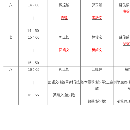
六
14：00
陳逵綸
郭玉如
蘇俊榮
底盤
|
物理
國語文
14：50
七
15：00
郭玉如
林俊宏
蘇俊榮
底盤
|
國語文
英語文
15：50
八
16：05
郭玉如
江旺達
蘇
|
國語文(輔)(單)林俊宏
基本電學(輔)(單)王嘉
引擎原理(輔
純
16：55
英語文(輔)(雙)
數學(輔)(雙)
引擎原理(