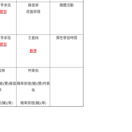
.李承弦
蘇俊榮
團體活動
實習
底盤原理
.李承弦
王嘉純
彈性學習時間
實習
數學
俊榮
柯東佑
)(雙)蘇俊
機車原理(輔)(雙)柯東
榮
佑
輔)(單)
機車原理(輔)(單)