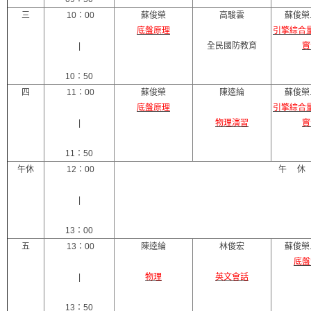
三
10：00
蘇俊榮
高駿雲
蘇俊榮
底盤原理
引擎綜合
|
全民國防教育
實
10：50
四
11：00
蘇俊榮
陳逵綸
蘇俊榮
底盤原理
引擎綜合
|
物理演習
實
11：50
午休
12：00
午 休
|
13：00
五
13：00
陳逵綸
林俊宏
蘇俊榮
底盤
|
物理
英文會話
13：50