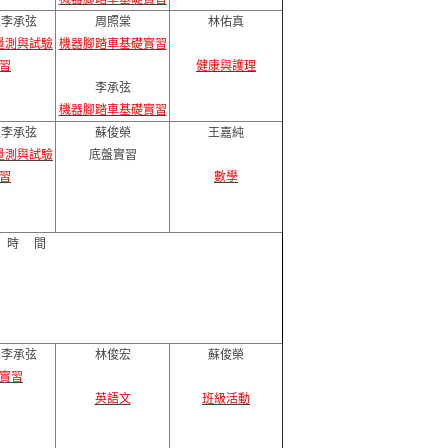
.李承弦
周照棠
林佑真
量測與試驗
機器腳踏車基礎實習
習
健康與護理
李承弦
機器腳踏車基礎實習
.李承弦
蘇俊榮
王嘉純
量測與試驗
底盤實習
習
數學
 時 間
.李承弦
林俊宏
蘇俊榮
實習
英語文
班級活動