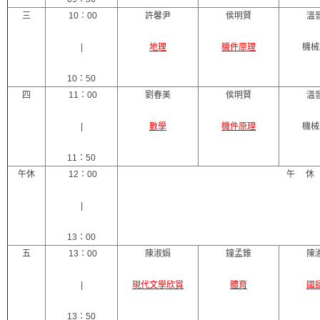
三
10：00
許馨尹
侯明賢
溫
|
地理
機件原理
機械
10：50
四
11：00
劉春美
侯明賢
溫
|
數學
機件原理
機械
11：50
午休
12：00
午 休
|
13：00
五
13：00
陳淑娟
鐘孟錐
陳
|
現代文學欣賞
體育
國
13：50