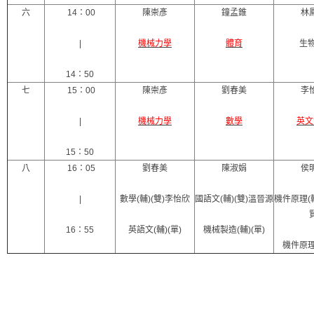
六
14：00
陳崇彥
鐘孟錐
林
|
機械力學
體育
生物
14：50
七
15：00
陳崇彥
劉春美
李
|
機械力學
數學
英文
15：50
八
16：05
劉春美
陳淑娟
侯
|
數學(輔)(雙)李怡欣
國語文(輔)(雙)溫晉源
機件原理(輔
16：55
英語文(輔)(單)
機械製造(輔)(單)
機件原理(