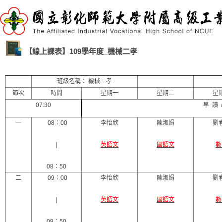
【線上課表】109學年度_機械二孝
班級名稱： 機械二孝
節次
時間
星期一
星期二
星
07:30
早 讀 
一
08：00
李怡欣
陳淑娟
劉
|
英語文
國語文
數
08：50
二
09：00
李怡欣
陳淑娟
劉
|
英語文
國語文
數
09：50