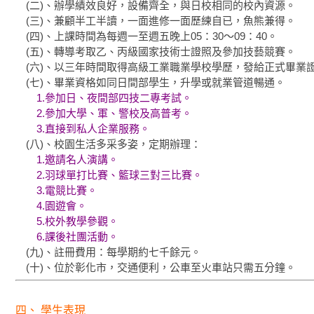
(二)、辦學績效良好，設備齊全，與日校相同的校內資源。
(三)、兼顧半工半讀，一面進修一面歷練自已，魚熊兼得。
(四)、上課時間為每週一至週五晚上05：30～09：40。
(五)、轉導考取乙、丙級國家技術士證照及參加技藝競賽。
(六)、以三年時間取得高級工業職業學校學歷，發給正式畢業
(七)、畢業資格如同日間部學生，升學或就業管道暢通。
1.參加日、夜間部四技二專考試。
2.參加大學、軍、警校及高普考。
3.直接到私人企業服務。
(八)、校園生活多采多姿，定期辦理：
1.邀請名人演講。
2.羽球單打比賽、籃球三對三比賽。
3.電競比賽。
4.園遊會。
5.校外教學參觀。
6.課後社團活動。
(九)、註冊費用：每學期約七千餘元。
(十)、位於彰化市，交通便利，公車至火車站只需五分鐘。
四、 學生表現