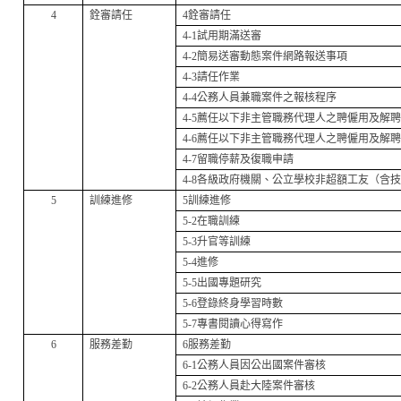
4
銓審請任
4
銓審請任
4-1
試用期滿送審
4-2
簡易送審動態案件網路報送事項
4-3
請任作業
4-4
公務人員兼職案件之報核程序
4-5
薦任以下非主管職務代理人之聘僱用及解
4-6
薦任以下非主管職務代理人之聘僱用及解
4-7
留職停薪及復職申請
4-8
各級政府機關、公立學校非超額工友（含
5
訓練進修
5
訓練進修
5-2
在職訓練
5-3升
官等訓練
5-4
進修
5-5
出國專題研究
5-6
登錄終身學習時數
5-7
專書閱讀心得寫作
6
服務差勤
6
服務差勤
6-1
公務人員因公出國案件審核
6-2
公務人員赴大陸案件審核