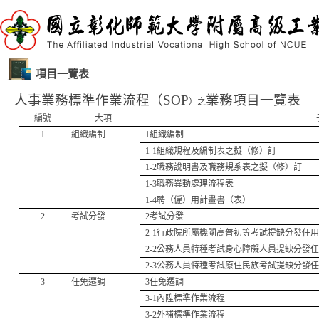
項目一覽表
人事業務標準作業流程（SOP
業務項目一覽表
）之
編號
大項
1
組織編制
1
組織編制
1-1
組織規程及編制表之擬（修）訂
1-2
職務說明書及職務規系表之擬（修）訂
1-3
職務異動處理流程表
1-4
聘（僱）用計畫書（表）
2
考試分發
2
考試分發
2-1
行政院所屬機關高普初等考試提缺分發任
2-2
公務人員特種考試身心障礙人員提缺分發
2-3
公務人員特種考試原住民族考試提缺分發
3
任免遷調
3
任免遷調
3-1
內陞標準作業流程
3-2
外補標準作業流程