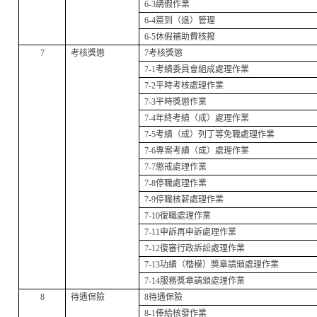
6-3
請假作業
6-4
簽到（退）管理
6-5
休假補助費核撥
7
考核獎懲
7
考核獎懲
7-1
考績委員會組成處理作業
7-2
平時考核處理作業
7-3
平時獎懲作業
7-4
年終考績（成）處理作業
7-5
考績（成）列丁等免職處理作業
7-6
專案考績（成）處理作業
7-7
懲戒處理作業
7-8
停職處理作業
7-9
停職核薪處理作業
7-10
復職處理作業
7-11
申訴再申訴處理作業
7-12
復審行政訴訟處理作業
7-13
功績（楷模）獎章請頒處理作業
7-14
服務獎章請頒處理作業
8
待遇保險
8
待遇保險
8-1
俸給核發作業