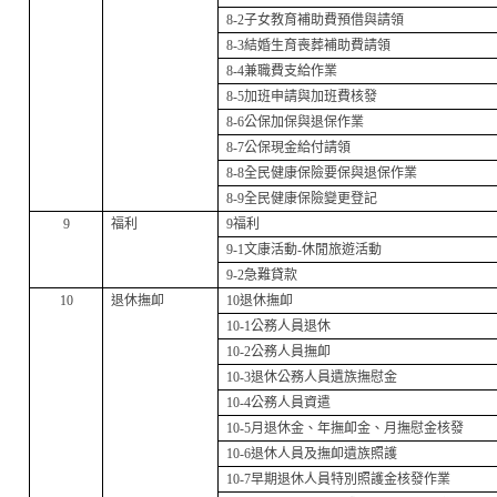
8-2
子女教育補助費預借與請領
8-3
結婚生育喪葬補助費請領
8-4
兼職費支給作業
8-5
加班申請與加班費核發
8-6
公保加保與退保作業
8-7
公保現金給付請領
8-8
全民健康保險要保與退保作業
8-9
全民健康保險變更登記
9
福利
9
福利
9-1
文康活動-
休閒旅遊活動
9-2
急難貸款
10
退休撫卹
10
退休撫卹
10-1
公務人員退休
10-2
公務人員撫卹
10-3
退休公務人員遺族撫慰金
10-4
公務人員資遣
10-5
月退休金、年撫卹金、月撫慰金核發
10-6
退休人員及撫卹遺族照護
10-7
早期退休人員特別照護金核發作業