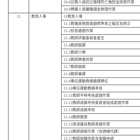
10-8
公務人員因公傷殘死亡撫慰金核發作業
10-9
聘僱人員離職儲金辦理作業
11
教育人事
11
教育人事
11-1
教職員預算員額標準表之擬定及修正
11-2
校長遴選作業
11-3
教師評審委員會產生
11-4
教師甄選
11-5
教師介聘
11-6
教師聘書核發
11-7
教師敘薪
11-8
教師兼課
11-9
專任運動教練遴選聘任
11-10
專任運動教練考核
11-11
教師平時考核處理作業
11-12
教師成績考核委員會組成處理作業
11-13
教師成績考核
11-14
教師獎懲
11-15
資深優良教師表揚作業
11-16
教師請假作業（含調補代課）
11-17
教師留職停薪及復職申請