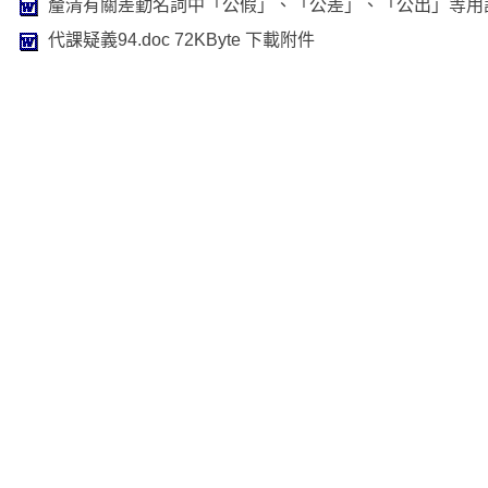
釐清有關差勤名詞中「公假」、「公差」、「公出」等用詞
代課疑義94.doc
72KByte
下載附件