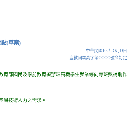
點(草案)
中華民國102年O月O日
臺教國署高字第OOOO號令訂定
教育部國民及學前教育署辦理高職學生就業導向專班獎補助作
基層技術人力之需求。