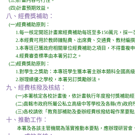
(三)計畫內容可行性。
(四)計畫預期效益。
八、經費獎補助：
(一)經費補助原則：
1.每一核定開班計畫案經費補助每班至多150萬元，採
2.本經費可用於教師鐘點費、出席費、交通費、教材編
3.本專班已獲政府相關單位經費補助之項目，不得重複
4.經費審查標準由本署另訂之。
(二)經費獎助原則：
1.對學生之獎助：本專班學生獲本署主辦本類科全國高
2.辦理績優之學校，本署另訂獎勵辦法。
九、經費核撥及核結：
(一)本署核定各校計畫後，依計畫執行年度撥付獎補助經
(二)直轄市政府所屬公私立高級中等學校及各縣(市)政
(三)各校請依「教育部補助及委辦經費核撥結報作業要
十、推動工作：
本署及各該主管機關為落實推動本要點，應辦理研習會