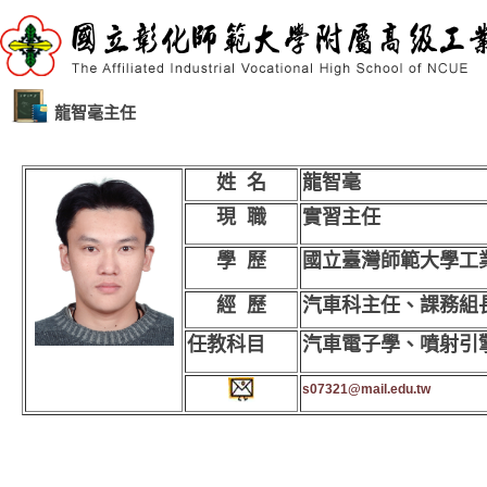
龍智毫主任
姓 名
龍智毫
現 職
實習主任
學 歷
國立臺灣師範大學工
經 歷
汽車科主任、課務組
任教科目
汽車電子學、
噴射引
s07321@mail.edu.tw