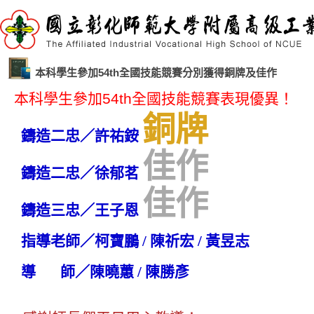
本科學生參加54th全國技能競賽分別獲得銅牌及佳作
本科學生參加
54th
全國技能
競賽表現優異
！
銅牌
鑄造二
忠／許祐銨
佳作
鑄造二忠／徐郁茗
佳作
鑄造三忠／王子恩
指導老師／柯寶鵬 / 陳祈宏 / 黃昱志
導 師／陳曉蕙 / 陳勝彥