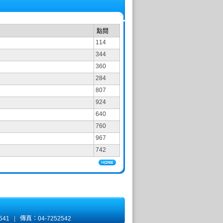
點閱
114
344
360
284
807
924
640
760
967
742
2541
|
傳真：04-7252542