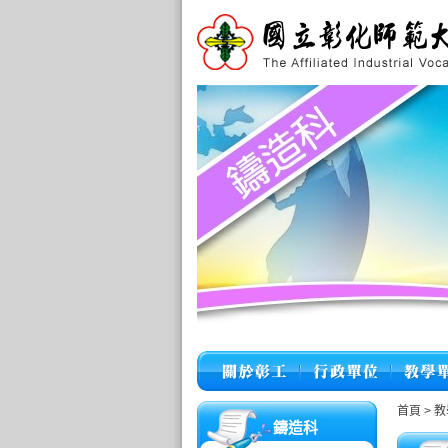
首頁
>
教
鑄造科