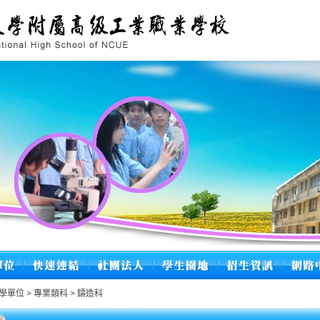
學單位
>
專業類科
>
鑄造科