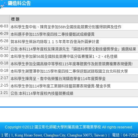
鑄造科公告
標 題
08-03
本科學生詹中佑、陳育呈參加56th全國技能競賽分別獲得銅牌及佳作
06-29
本科選手參加115學年度四技二專技優甄試成績優異
05-28
賀本科學生蔡詠均錄取１１５年青年百億海外圓夢計畫
05-12
公告:本科114學年度校友陳清源先生「鑄造科修業全勤技優獎學金」遴選結果
03-30
本科學生參加第56屆全國技能競賽中區分區賽獲第1、2、4名佳績
03-18
本科學生參加全國高級中等學校115年度專題實作及創意競賽複賽表現優異!
03-18
本科學生謝豐澤參加115學年度四技二專保送甄試錄取國立台北科技大學
12-17
本科學生陳育呈、詹中佑榮獲台灣鑄造學會114年度獎學金
12-15
本科學生參加114學年度工業類科技藝競賽表現優異-雙金手獎
11-21
公告:本科114學年度校內技藝競賽成績
Copyright ©2012 國立彰化師範大學附屬高級工業職業學校 All rights reserved.
1 號
( 1, Kung Hsiao Street, Changhua City, Changhua 50075, Taiwan )
|
電話：04-725