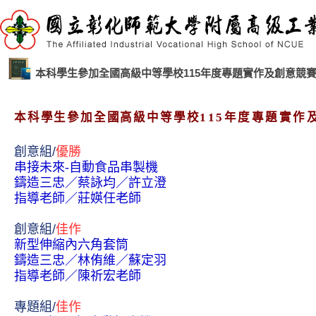
本科學生參加全國高級中等學校115年度專題實作及創意競賽
本科學生參加全國高級中等學校
115年度專題實作
創意組/
優勝
串接未來-自動食品串製機
鑄造三忠
／蔡詠均
／許立澄
指導老師
／
莊媖
任老師
創意組/
佳作
新型伸縮內六角套筒
鑄造三忠
／林侑維
／蘇定羽
指導老師
／陳祈宏
老師
專題組/
佳作