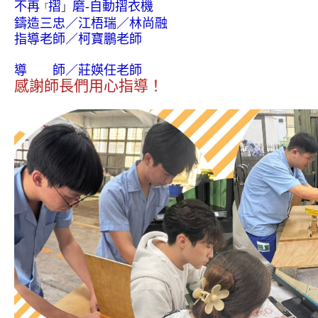
不再
摺
磨-自動摺衣機
」
「
鑄造三忠
／江梧瑞
／林尚融
指導老師
／柯寶鵬
老師
導
導老
師
／
莊媖
任老師
感謝師長們用心指
導！