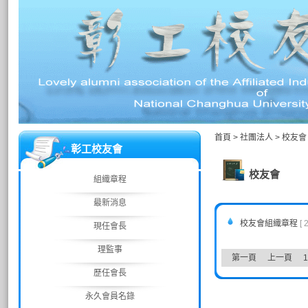
首頁
>
社團法人
>
校友會
彰工校友會
校友會
組織章程
最新消息
校友會組織章程
[ 
現任會長
理監事
第一頁
上一頁
1
歷任會長
永久會員名錄