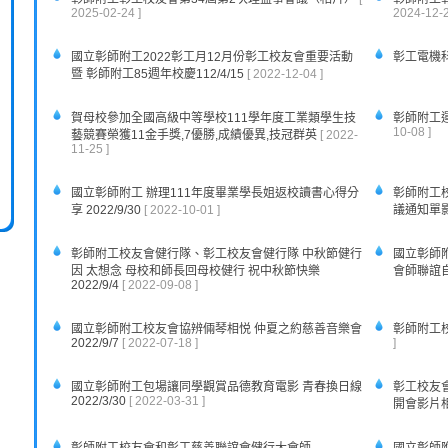
2025-02-24 ]
2024-12-2
國立彰師附工2022彰工月12月份彰工校友會重要活動
彰工電機科
暨 彰師附工85週年校慶112/4/15
[ 2022-12-04 ]
賀母校參加全國高級中等學校111學年度工業類學生技
彰師附工運
10-08 ]
藝競賽榮獲11金手獎,7優勝,成績優異,技冠群英
[ 2022-
11-25 ]
國立彰師附工 辦理111年度畢業學長姐返校讀書心得分
彰師附工校
享 2022/9/30
[ 2022-10-01 ]
議通知單影片
彰師附工校友會健行隊、彰工校友會健行隊 中秋節健行
國立彰師附
因 太想念 母校和師長回母校健行 祝中秋節快樂
會師聯誼自強
2022/9/4
[ 2022-09-08 ]
國立彰師附工校友會協辨倆琴相悦 仲夏之約慈善音樂會
彰師附工校
2022/9/7
[ 2022-07-18 ]
]
國立彰師附工包場讓同學觀賞品德教育電影 青春換日線
彰工校友
2022/3/30
[ 2022-03-31 ]
開會影片相片