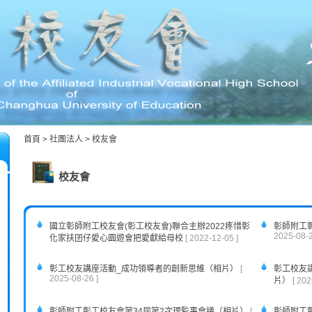
首頁
>
社團法人
>
校友會
校友會
國立彰師附工校友會(彰工校友會)聯合主辦2022疼惜彰
彰師附工
2025-08-2
化家扶囝仔愛心園遊會把愛獻給母校
[ 2022-12-05 ]
彰工校友講座活動_成功領導者的創新思維（相片）
[
彰工校友
2025-08-26 ]
片）
[ 202
彰師附工彰工校友會第34屆第2次理監事會議（相片）
[
彰師附工彰