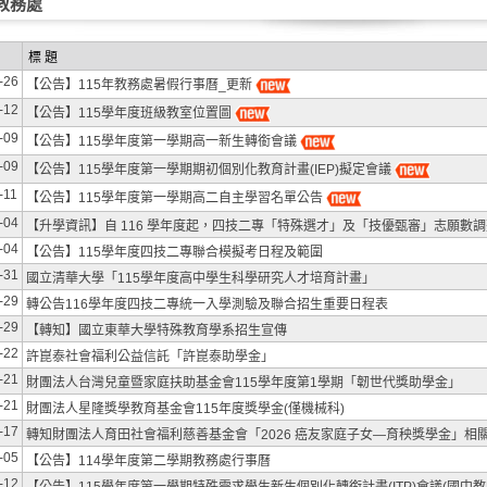
教務處
標 題
-26
【公告】115年教務處暑假行事曆_更新
-12
【公告】115學年度班級教室位置圖
-09
【公告】115學年度第一學期高一新生轉銜會議
-09
【公告】115學年度第一學期期初個別化教育計畫(IEP)擬定會議
-11
【公告】115學年度第一學期高二自主學習名單公告
-04
【升學資訊】自 116 學年度起，四技二專「特殊選才」及「技優甄審」志願數調整
-04
【公告】115學年度四技二專聯合模擬考日程及範圍
-31
國立清華大學「115學年度高中學生科學研究人才培育計畫」
-29
轉公告116學年度四技二專統一入學測驗及聯合招生重要日程表
-29
【轉知】國立東華大學特殊教育學系招生宣傳
-22
許崑泰社會福利公益信託「許崑泰助學金」
-21
財團法人台灣兒童暨家庭扶助基金會115學年度第1學期「韌世代獎助學金」
-21
財團法人星隆獎學教育基金會115年度獎學金(僅機械科)
-17
轉知財團法人育田社會福利慈善基金會「2026 癌友家庭子女—育秧獎學金」相
-05
【公告】114學年度第二學期教務處行事曆
-12