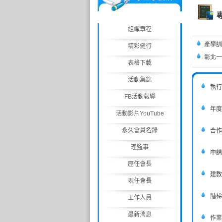
動/競賽
組織章程
產學訓
精彩健行
彰北一
表格下載
活動集錦
執行
FB活動報導
年度
活動影片YouTube
永久會員名錄
合作
理監事
申請
歷任會長
建教
現任會長
階梯
工作人員
最新消息
作業