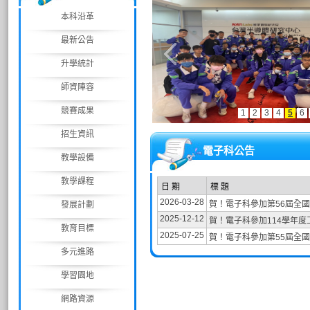
本科沿革
最新公告
升學統計
師資陣容
競賽成果
1
2
3
4
5
6
招生資訊
電子科公告
教學設備
教學課程
日 期
標 題
2026-03-28
賀！電子科參加第56屆全
發展計劃
2025-12-12
賀！電子科參加114學年度
教育目標
2025-07-25
賀！電子科參加第55屆全
多元進路
學習園地
網路資源