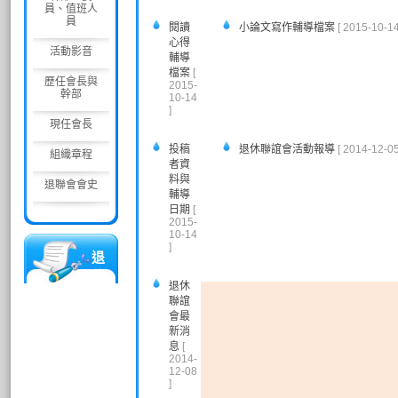
員、值班人
員
閱讀
小論文寫作輔導檔案
[ 2015-10-14
心得
活動影音
輔導
檔案
[
歷任會長與
2015-
幹部
10-14
]
現任會長
投稿
退休聯誼會活動報導
[ 2014-12-05
組織章程
者資
料與
退聯會會史
輔導
日期
[
2015-
10-14
]
退
休
退休
人
聯誼
員
會最
聯
新消
息
[
誼
2014-
會
12-08
]