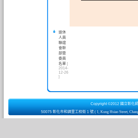
退休
人員
聯誼
會幹
部暨
委員
名單
[
2014-
12-26
]
Copyright ©2012 國立彰化
50075 彰化市和調里工校街 1 號
( 1, Kung Hsiao Street, Chan