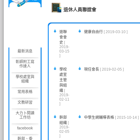
休
退休人員聯誼會
人
員
聯
誼
退聯
健康自由行
[ 2019-03-10 ]
會
會會
史
[
2019-
最新消息
03-15
]
彰師附工寫
作達人
學校
現任會長
[ 2019-02-05 ]
處室
學校處室與
主管
組織
與組
織
[
常用表格
2019-
02-11
文教研習
]
大力卜閱讀
工作坊
幹部
中學生網輔導表格
[ 2015-10-14 ]
組織
[
2019-
facebook
02-05
]
幹部、委