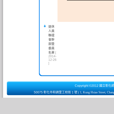
退休
人員
聯誼
會幹
部暨
委員
名單
[
2014-
12-26
]
Copyright ©2012 國立彰化
50075 彰化市和調里工校街 1 號
( 1, Kung Hsiao Street, Chan