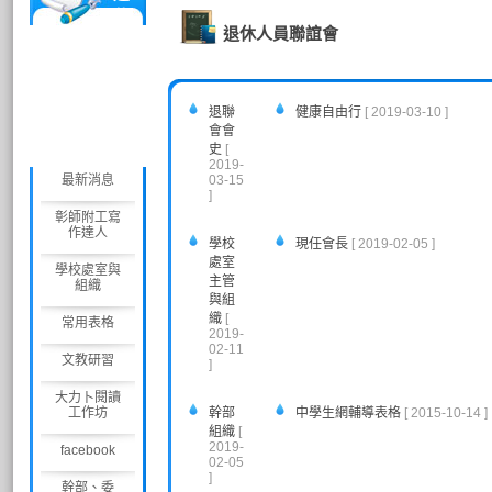
休
退休人員聯誼會
人
員
聯
誼
退聯
健康自由行
[ 2019-03-10 ]
會
會會
史
[
2019-
最新消息
03-15
]
彰師附工寫
作達人
學校
現任會長
[ 2019-02-05 ]
處室
學校處室與
主管
組織
與組
織
[
常用表格
2019-
02-11
文教研習
]
大力卜閱讀
工作坊
幹部
中學生網輔導表格
[ 2015-10-14 ]
組織
[
2019-
facebook
02-05
]
幹部、委