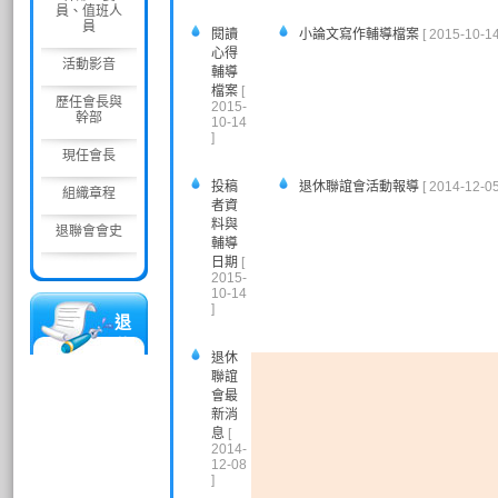
員、值班人
員
閱讀
小論文寫作輔導檔案
[ 2015-10-14
心得
活動影音
輔導
檔案
[
歷任會長與
2015-
幹部
10-14
]
現任會長
投稿
退休聯誼會活動報導
[ 2014-12-05
組織章程
者資
料與
退聯會會史
輔導
日期
[
2015-
10-14
]
退
休
退休
人
聯誼
員
會最
聯
新消
息
[
誼
2014-
會
12-08
]