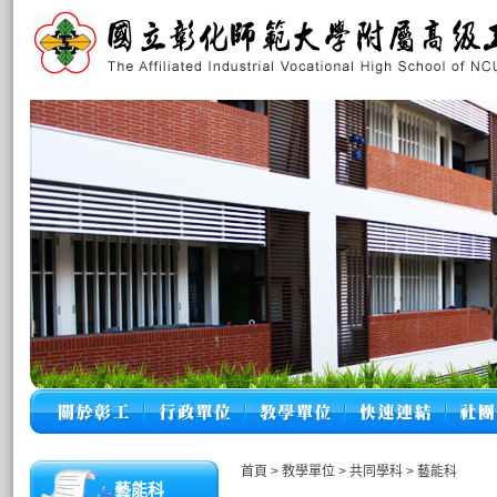
首頁
>
教學單位
>
共同學科
>
藝能科
藝能科