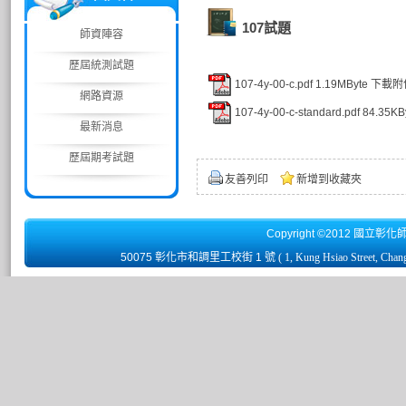
107試題
師資陣容
歷屆統測試題
107-4y-00-c.pdf
1.19MByte
下載附
網路資源
107-4y-00-c-standard.pdf
84.35KB
最新消息
歷屆期考試題
友善列印
新增到收藏夾
Copyright ©2012 國立彰化
50075 彰化市和調里工校街 1 號
( 1, Kung Hsiao Street, Chan