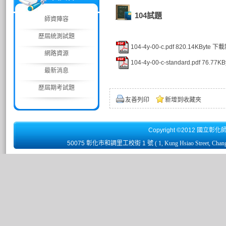
104試題
師資陣容
歷屆統測試題
104-4y-00-c.pdf
820.14KByte
下載
網路資源
104-4y-00-c-standard.pdf
76.77KB
最新消息
歷屆期考試題
友善列印
新增到收藏夾
Copyright ©2012 國立彰化
50075 彰化市和調里工校街 1 號
( 1, Kung Hsiao Street, Chan