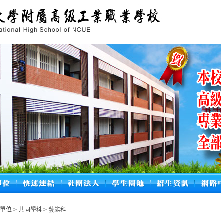
學單位
>
共同學科
>
藝能科