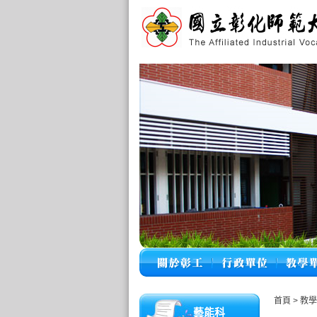
首頁
>
教
藝能科