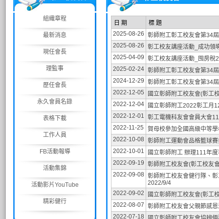
組織章程
日 期
標 題
2025-08-26
最新消息
彰師附工彰工校友會第34
2025-08-26
彰工校友講座活動_成功領
現任會長
2025-04-09
彰工校友講座活動_囤房稅2
理監事
2025-02-24
彰師附工彰工校友會第34
2024-12-29
彰師附工彰工校友會第34屆
歷任會長
2022-12-05
國立彰師附工校友會(彰工校
永久會員名錄
2022-12-04
國立彰師附工2022彰工月1
2022-12-01
彰工電機科友會會員大會111/
表格下載
2022-11-25
賀母校參加全國高級中等學校
工作人員
2022-10-08
彰師附工運動會品格籃球賽捐贈
2022-10-01
FB活動報導
國立彰師附工 辦理111年度畢
2022-09-19
彰師附工校友會(彰工校友會)
活動集錦
2022-09-08
彰師附工校友會健行隊、彰
2022/9/4
活動影片YouTube
2022-09-02
國立彰師附工校友會(彰工校友
精彩健行
2022-08-07
彰師附工校友會父親節感恩活動
2022-07-18
國立彰師附工校友會協辨倆琴相