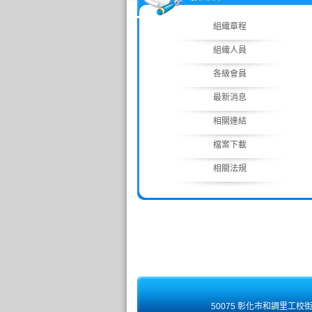
組織章程
組織人員
各級會員
最新消息
相關連結
檔案下載
相關法規
50075 彰化市和調里工校街 