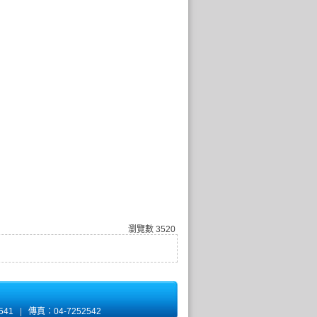
瀏覽數
3520
2541
|
傳真：04-7252542