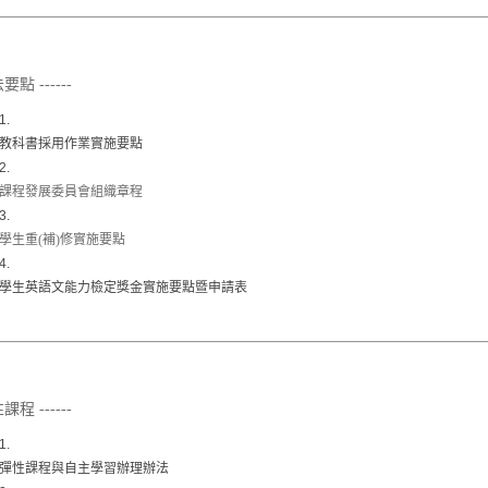
點 ------
教科書採用作業實施要點
課程發展委員會組織章程
學生重(補)修實施要點
學生英語文能力檢定獎金實施要點暨申請表
程 ------
彈性課程與自主學習辦理辦法