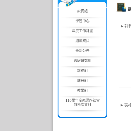
設備組
學習中心
►群科
年度工作計畫
組織成員
最新公告
實驗研究組
課務組
註冊組
教學組
110學年度親師座談會
教務處資料
►表格下