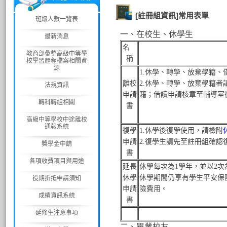
[註冊組資訊]常用表單
班級人數一覽表
一、在校生、休學生
最新消息
名
教育部彙整高級中等學
稱
校學習歷程檔案相關資
源
1.休學、轉學、放棄學籍、
離校
2.
休學、轉學、放棄學籍者
法規資訊
申請
籍；借讀申請核章至輔導室
轉科轉組相關
書
高級中等學校中途離校
通報系統
復學
1.休學後復學使用，請檢附
申請
2.復學生請先至註冊組確認
獎學金申請
書
各項收費項目與用途
延長
休學每次為1學年，並以2次
休學
休學期間仍享有學生平安保
役期折抵申請須知
申請
險費用。
成績資訊系統
書
延修生注意事項
二、畢業校友