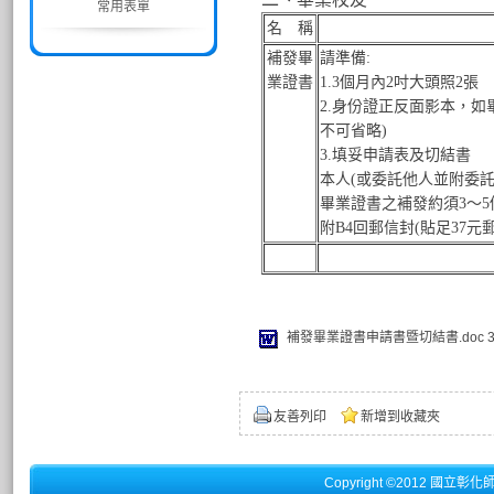
常用表單
名 稱
補發畢
請準備:
業證書
1.3個月內2吋大頭照2張
2.身份證正反面影本，如
不可省略)
3.填妥申請表及切結書
本人(或委託他人並附委託
畢業證書之補發約須3～
附B4回郵信封(貼足37
補發畢業證書申請書暨切結書.doc
友善列印
新增到收藏夾
Copyright ©2012 國立彰化