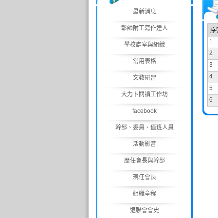
最新消息
彰師附工寫作達人
序
1
學校處室與組織
2
常用表格
3
4
文教研習
5
大力卜閱讀工作坊
6
facebook
幹部、委員、值班人員
活動影音
歷任會長與幹部
現任會長
組織章程
退聯會會史