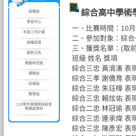
綜合高中學術
設備組
學習中心
一、比賽時間：10月
年度工作計畫
二、參加對象：綜合一
組織成員
三、獲獎名單：(取前
最新公告
班級 姓名 獎項
實驗研究組
綜合三忠 黃淯溱 
課務組
綜合三孝 謝僑育 
註冊組
綜合三忠 朱珏樺 
教學組
綜合三忠 賴炫佑 
110學年度親師座談會
綜合二忠 林冠瑜 
教務處資料
綜合三忠 連承煒 
綜合三忠 陳彥宏 