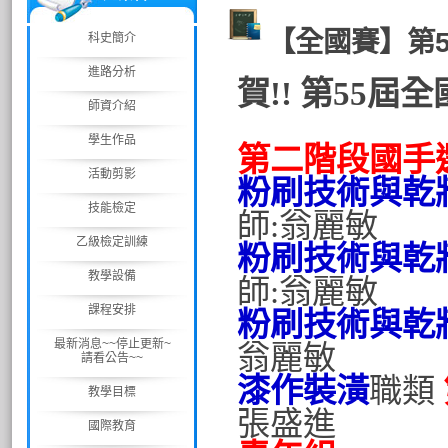
【全國賽】第
科史簡介
進路分析
賀!! 第55
師資介紹
學生作品
第二階段國手
活動剪影
粉刷技術與乾
技能檢定
師:翁麗敏
乙級檢定訓練
粉刷技術與乾
教學設備
師:翁麗敏
課程安排
粉刷技術與乾
最新消息~~停止更新~
翁麗敏
請看公告~~
漆作裝潢
職類
教學目標
張盛進
國際教育