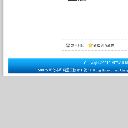
友善列印
新增到收藏夾
Copyright ©2012 國立彰化
50075 彰化市和調里工校街 1 號
( 1, Kung Hsiao Street, Chan