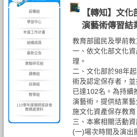
【轉知】文化
設備組
學習中心
演藝術傳習結
年度工作計畫
教育部國民及學前教
組織成員
一、依文化部文化資產局
最新公告
理。
實驗研究組
二、文化部於98年
課務組
術及認定保存者，並
註冊組
已達102名。為持
教學組
演藝術，提供結業藝
110學年度親師座談會
教務處資料
施文化資產保存教育
三、本案相關活動資
(一)場次時間及演出