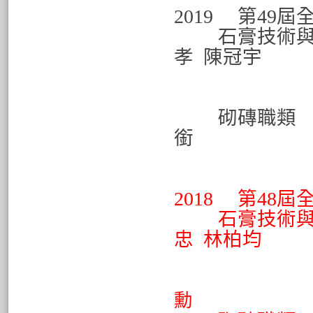
2019 第49
石膏技術與
孝 陳冠宇
第五
指導老
砌磚職類
銜
佳作 
指導
2018 第48
石膏技術與
忠
林柏均
優勝
指
勳