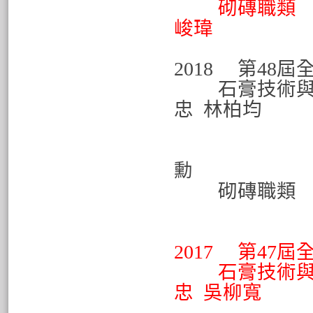
砌磚
峻瑋
指導
2018 第48
石膏技術與
忠 林柏均
銀牌 
指
勳
砌磚職類
佳作 
指導
2017 第47
石膏技術與
忠 吳柳寬
銅牌 