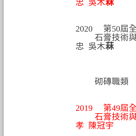
忠 吳木
菻
2020 第50
石膏技術與
忠
吳木
菻
銀牌 
銅牌 
指導
砌磚職
指導
2019 第49
石膏技術與
孝 陳冠宇