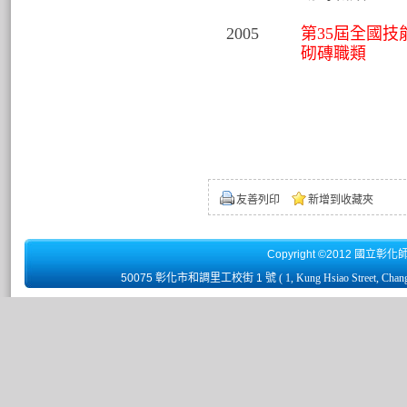
2005
第35屆全國技
砌磚職類
友善列印
新增到收藏夾
Copyright ©2012 國立彰化
50075 彰化市和調里工校街 1 號
( 1, Kung Hsiao Street, Chan