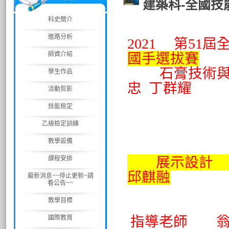
建築科-全國技
科史簡介
進路分析
2021 第51
師資介紹
國手選拔賽
石膏技術與
學生作品
忠 丁群耀
活動剪影
優勝(
技能檢定
乙級檢定訓練
教學設備
展示設計 
課程安排
邱麒融
最新消息~~停止更新~請
看公告~~
銅牌 
教學目標
指導老師 翁
國際教育