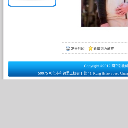
友善列印
新增到收藏夾
Copyright ©2012 國立彰化
50075 彰化市和調里工校街 1 號
( 1, Kung Hsiao Street, Chan