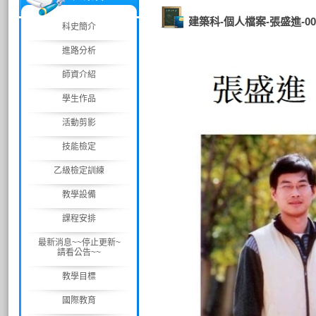
建築科-個人檔案-張盛進-00
科史簡介
進路分析
師資介紹
學生作品
活動剪影
技能檢定
乙級檢定訓練
教學設備
課程安排
最新消息~~停止更新~
請看公告~~
教學目標
國際教育