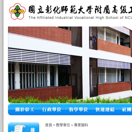
首頁
>
教學單位
>
專業類科
建