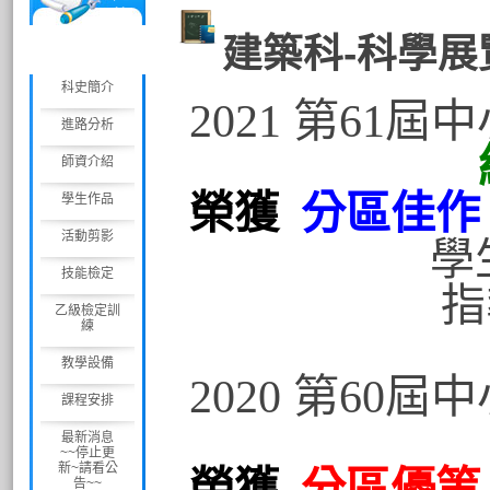
築
科
建築科-科學展
科史簡介
2021 第61
進路分析
紙酯
師資介紹
榮獲
分區佳作
學生作品
活動剪影
學生:吳
技能檢定
指導老
乙級檢定訓
練
教學設備
2020 第60
課程安排
最新消息
~~停止更
新~請看公
榮獲
分區優等
告~~