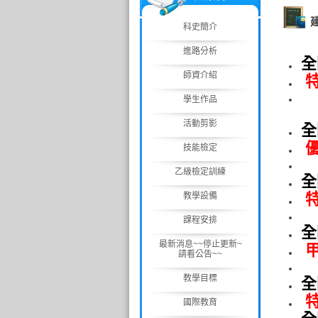
科史簡介
進路分析
全
師資介紹
特
學生作品
活動剪影
全
技能檢定
乙級檢定訓練
全
特
教學設備
課程安排
全
最新消息~~停止更新~
請看公告~~
教學目標
全
特
國際教育