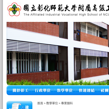
首頁
>
教學單位
>
專業類科
建