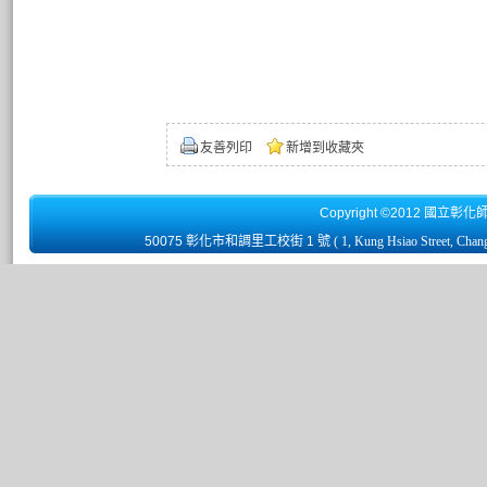
友善列印
新增到收藏夾
Copyright ©2012 國立彰化
50075 彰化市和調里工校街 1 號
( 1, Kung Hsiao Street, Chan