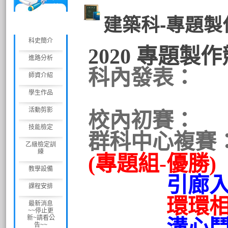
築
科
建築科-專題製
科史簡介
2020 專題製
進路分析
科內發表：
師資介紹
學生作品
活動剪影
校內初賽：
技能檢定
群科中心複賽
乙級檢定訓
練
(
專題組
-優勝)
教學設備
引廊
課程安排
環環相扣(創
最新消息
~~停止更
新~請看公
告~~